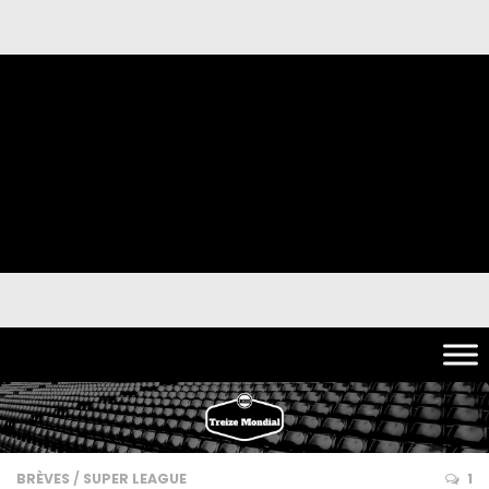
BRÈVES
/
SUPER LEAGUE
1