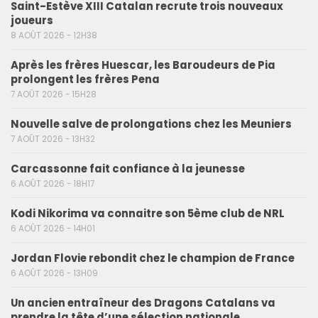
Saint-Estève XIII Catalan recrute trois nouveaux
joueurs
8 AOÛT 2026 - 12H38
Après les frères Huescar, les Baroudeurs de Pia
prolongent les frères Pena
7 AOÛT 2026 - 15H28
Nouvelle salve de prolongations chez les Meuniers
7 AOÛT 2026 - 13H32
Carcassonne fait confiance à la jeunesse
6 AOÛT 2026 - 18H17
Kodi Nikorima va connaitre son 5ème club de NRL
6 AOÛT 2026 - 14H01
Jordan Flovie rebondit chez le champion de France
6 AOÛT 2026 - 13H09
Un ancien entraîneur des Dragons Catalans va
prendre la tête d’une sélection nationale