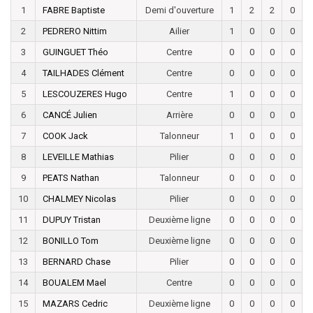
1
FABRE Baptiste
Demi d'ouverture
1
2
2
0
2
PEDRERO Nittim
Ailier
1
0
0
0
3
GUINGUET Théo
Centre
0
0
0
0
4
TAILHADES Clément
Centre
0
0
0
0
5
LESCOUZERES Hugo
Centre
1
0
0
0
6
CANCÉ Julien
Arrière
0
0
0
0
7
COOK Jack
Talonneur
1
0
0
0
8
LEVEILLE Mathias
Pilier
0
0
0
0
9
PEATS Nathan
Talonneur
0
0
0
0
10
CHALMEY Nicolas
Pilier
0
0
0
0
11
DUPUY Tristan
Deuxième ligne
0
0
0
0
12
BONILLO Tom
Deuxième ligne
0
0
0
0
13
BERNARD Chase
Pilier
0
0
0
0
14
BOUALEM Mael
Centre
0
0
0
0
15
MAZARS Cedric
Deuxième ligne
0
0
0
0