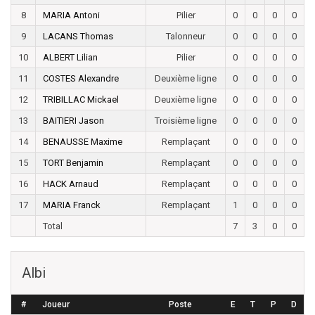
8
MARIA Antoni
Pilier
0
0
0
0
9
LACANS Thomas
Talonneur
0
0
0
0
10
ALBERT Lilian
Pilier
0
0
0
0
11
COSTES Alexandre
Deuxième ligne
0
0
0
0
12
TRIBILLAC Mickael
Deuxième ligne
0
0
0
0
13
BAITIERI Jason
Troisième ligne
0
0
0
0
14
BENAUSSE Maxime
Remplaçant
0
0
0
0
15
TORT Benjamin
Remplaçant
0
0
0
0
16
HACK Arnaud
Remplaçant
0
0
0
0
17
MARIA Franck
Remplaçant
1
0
0
0
Total
7
3
0
0
Albi
#
Joueur
Poste
E
T
P
D