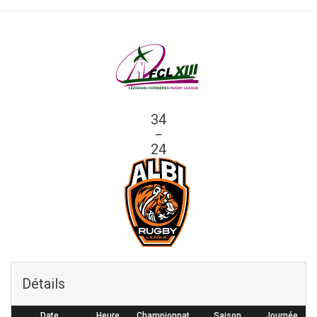
34
—
24
Détails
Date
Heure
Championnat
Saison
Journée