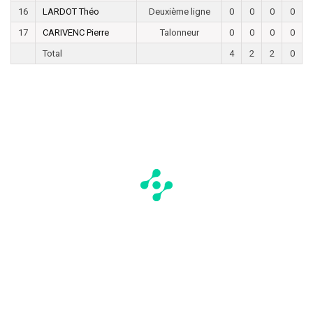
16
LARDOT Théo
Deuxième ligne
0
0
0
0
17
CARIVENC Pierre
Talonneur
0
0
0
0
Total
4
2
2
0