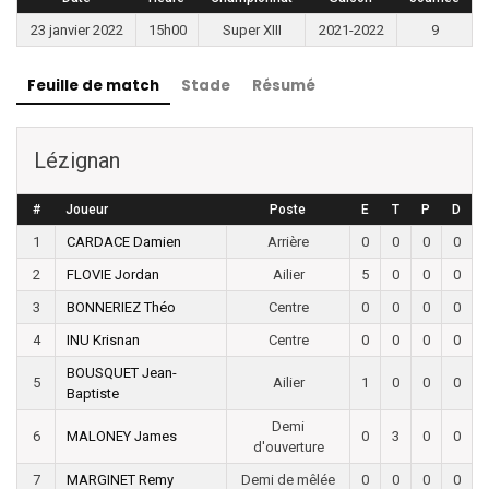
23 janvier 2022
15h00
Super XIII
2021-2022
9
Feuille de match
Stade
Résumé
Lézignan
#
Joueur
Poste
E
T
P
D
1
CARDACE Damien
Arrière
0
0
0
0
2
FLOVIE Jordan
Ailier
5
0
0
0
3
BONNERIEZ Théo
Centre
0
0
0
0
4
INU Krisnan
Centre
0
0
0
0
BOUSQUET Jean-
5
Ailier
1
0
0
0
Baptiste
Demi
6
MALONEY James
0
3
0
0
d'ouverture
7
MARGINET Remy
Demi de mêlée
0
0
0
0