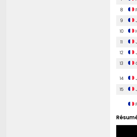
8
P
9
J
10
H
11
J
12
J
13
G
14
J
15
J
F
Résumé 