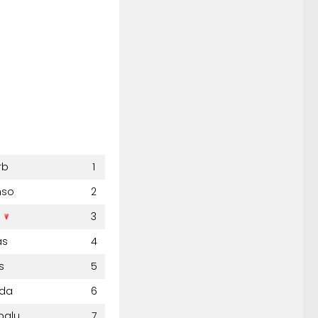
rb
1
nso
2
s
3
as
4
s
5
nda
6
palu
7