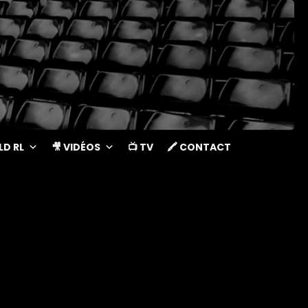
LD RL
🎥 VIDÉOS
📺 TV
🖍 CONTACT