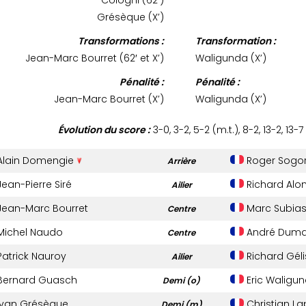
Grésèque (X’)
Transformations :
Transformation :
Jean-Marc Bourret (62′ et X’)
Waligunda (X’)
Pénalité :
Pénalité :
Jean-Marc Bourret (X’)
Waligunda (X’)
Évolution du score :
3-0, 3-2, 5-2 (m.t.), 8-2, 13-2, 13-7
lain Domengie
Roger Sogo
Arrière
ean-Pierre Siré
Richard Alo
Ailier
ean-Marc Bourret
Marc Subia
Centre
ichel Naudo
André Dum
Centre
atrick Nauroy
Richard Géli
Ailier
ernard Guasch
Eric Waligu
Demi (o)
van Grésèque
Christian La
Demi (m)