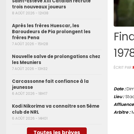
Saint-Estève XIII Catalan recrute
trois nouveaux joueurs
8 AOÛT 2026 - 12H38
Après les frères Huescar, les
Baroudeurs de Pia prolongent les
Fin
frères Pena
7 AOÛT 2026 - 15H28
1978
Nouvelle salve de prolongations chez
les Meuniers
ÉCRIT PAR
7 AOÛT 2026 - 13H32
Carcassonne fait confiance à la
jeunesse
Date :
Dim
6 AOÛT 2026 - 18H17
Lieu :
Stad
Affluence
Kodi Nikorima va connaitre son 5ème
club de NRL
Arbitre :
M
6 AOÛT 2026 - 14H01
Toutes les brèves