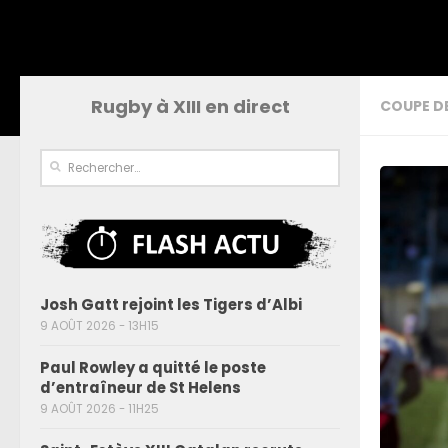
Rugby à XIII en direct
COUPE D
Josh Gatt rejoint les Tigers d’Albi
9 AOÛT 2026 - 13H15
Paul Rowley a quitté le poste
d’entraîneur de St Helens
9 AOÛT 2026 - 11H25