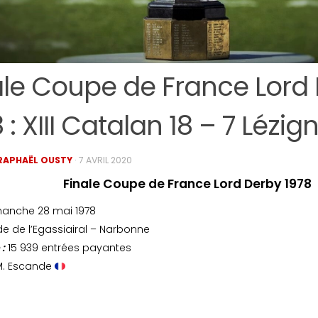
ale Coupe de France Lord
 : XIII Catalan 18 – 7 Lézig
RAPHAËL OUSTY
·
7 AVRIL 2020
Finale Coupe de France Lord Derby 1978
anche 28 mai 1978
e de l’Egassiairal – Narbonne
 :
15 939 entrées payantes
. Escande