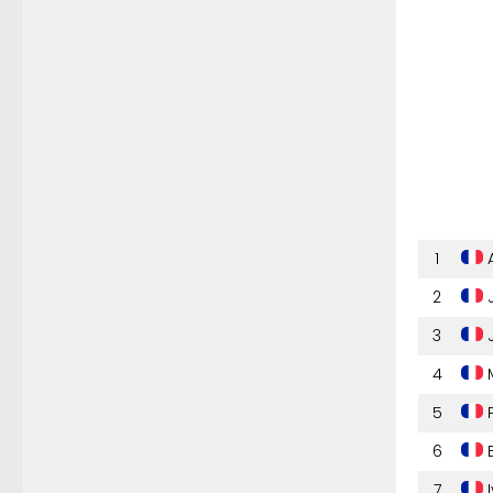
1
A
2
J
3
J
4
M
5
P
6
B
7
I