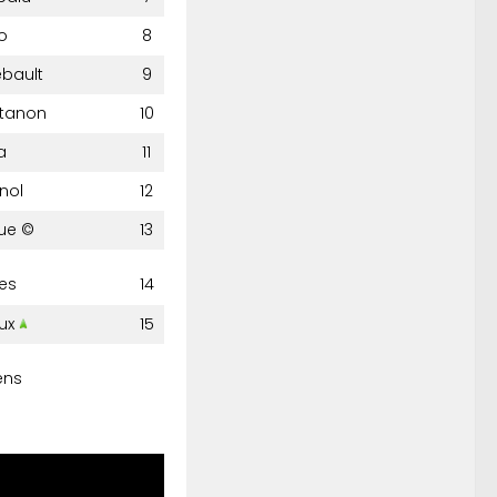
o
8
ebault
9
stanon
10
a
11
nol
12
ue ©
13
es
14
oux
15
ens