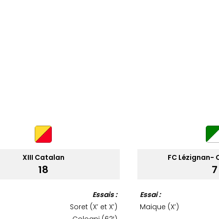
XIII Catalan
FC Lézignan- C
18
7
Essais :
Essai :
Soret (X’ et X’)
Maique (X’)
Cologni (62′)