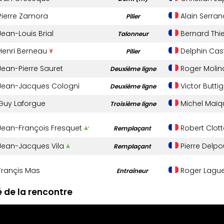
ierre Zamora
Alain Serran
Pilier
ean-Louis Brial
Bernard Thi
Talonneur
enri Berneau
Delphin Ca
Pilier
ean-Pierre Sauret
Roger Molin
Deuxième ligne
ean-Jacques Cologni
Victor Buttig
Deuxième ligne
uy Laforgue
Michel Maïq
Troisième ligne
ean-François Fresquet
Robert Clott
Remplaçant
‘
ean-Jacques Vila
Pierre Delp
Remplaçant
rançis Mas
Roger Lagu
Entraîneur
de la rencontre