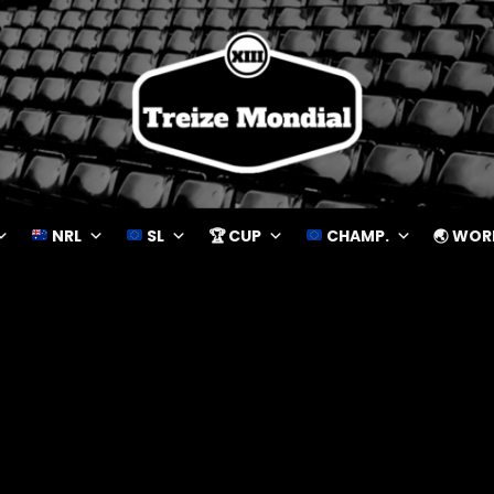
NRL
SL
🏆 CUP
CHAMP.
🌏 WOR