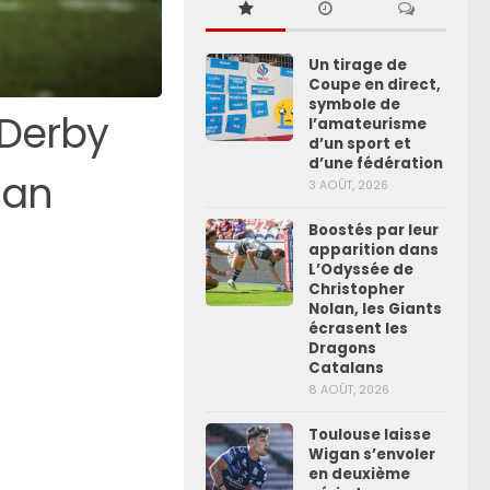
Un tirage de
Coupe en direct,
symbole de
 Derby
l’amateurisme
d’un sport et
d’une fédération
nan
3 AOÛT, 2026
Boostés par leur
apparition dans
L’Odyssée de
Christopher
Nolan, les Giants
écrasent les
Dragons
Catalans
8 AOÛT, 2026
Toulouse laisse
Wigan s’envoler
en deuxième