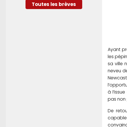
Toutes les brèves
Ayant pr
les pépin
sa ville
neveu de
Newcastle
l’opportu
à l’issu
pas non 
De retou
capable
convainca