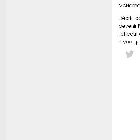
McNamara
Décrit c
devenir 
l’effect
Pryce qui