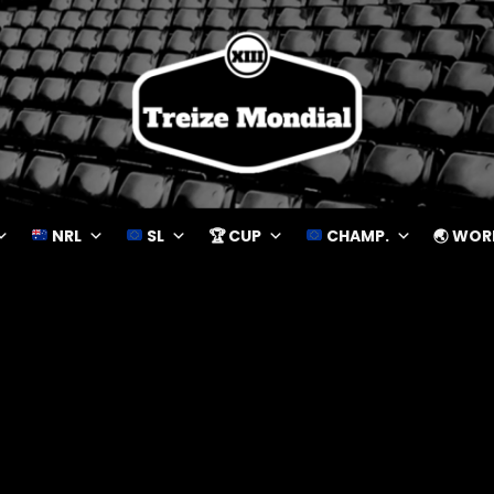
NRL
SL
🏆 CUP
CHAMP.
🌏 WOR