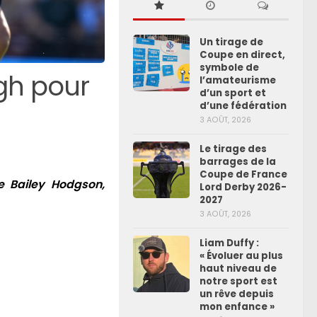
Un tirage de
Coupe en direct,
symbole de
igh pour
l’amateurisme
d’un sport et
d’une fédération
3 AOÛT, 2026
Le tirage des
barrages de la
Coupe de France
de Bailey Hodgson,
Lord Derby 2026-
2027
3 AOÛT, 2026
Liam Duffy :
« Évoluer au plus
haut niveau de
notre sport est
un rêve depuis
mon enfance »