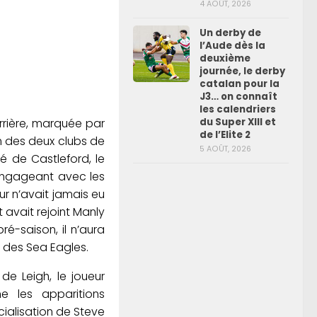
4 AOÛT, 2026
Un derby de
l’Aude dès la
deuxième
journée, le derby
catalan pour la
J3… on connaît
les calendriers
du Super XIII et
rrière, marquée par
de l’Elite 2
un des deux clubs de
5 AOÛT, 2026
é de Castleford, le
’engageant avec les
ur n’avait jamais eu
 avait rejoint Manly
ré-saison, il n’aura
é des Sea Eagles.
de Leigh, le joueur
ne les apparitions
cialisation de Steve