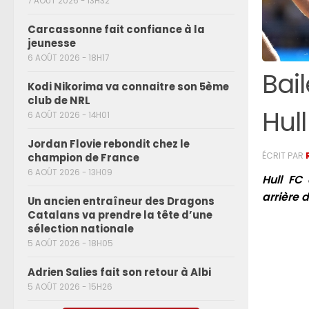
7 AOÛT 2026 - 13H32
Carcassonne fait confiance à la
jeunesse
6 AOÛT 2026 - 18H17
Bai
Kodi Nikorima va connaitre son 5ème
club de NRL
Hull
6 AOÛT 2026 - 14H01
Jordan Flovie rebondit chez le
ÉCRIT PAR
champion de France
6 AOÛT 2026 - 13H09
Hull FC
arrière 
Un ancien entraîneur des Dragons
Catalans va prendre la tête d’une
sélection nationale
5 AOÛT 2026 - 18H05
Adrien Salies fait son retour à Albi
5 AOÛT 2026 - 15H26