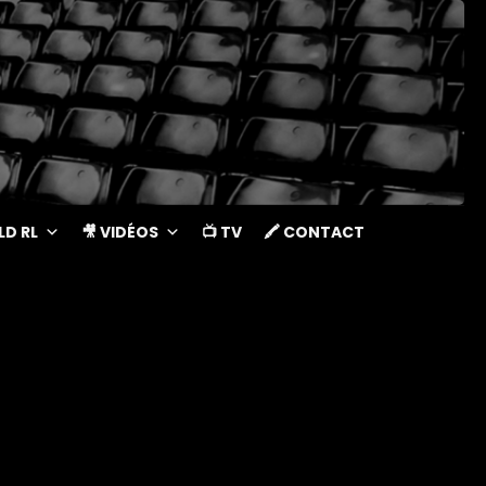
LD RL
🎥 VIDÉOS
📺 TV
🖍 CONTACT