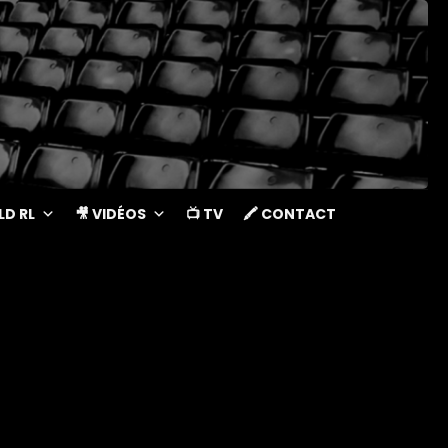
LD RL
🎥 VIDÉOS
📺 TV
🖍 CONTACT