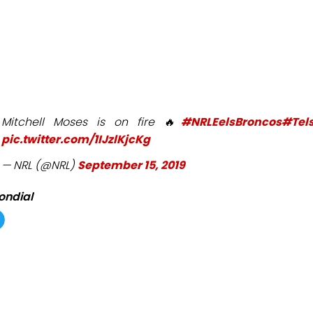
Mitchell Moses is on fire 🔥
#NRLEelsBroncos
#Tel
pic.twitter.com/1IJzlKjcKg
— NRL (@NRL)
September 15, 2019
ondial