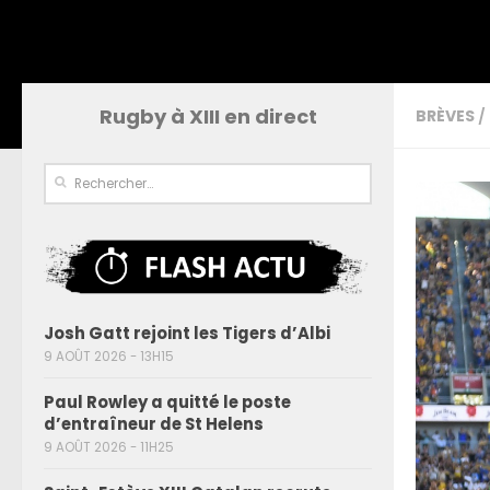
Rugby à XIII en direct
BRÈVES
/
Josh Gatt rejoint les Tigers d’Albi
9 AOÛT 2026 - 13H15
Paul Rowley a quitté le poste
d’entraîneur de St Helens
9 AOÛT 2026 - 11H25