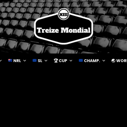
NRL
SL
🏆 CUP
CHAMP.
🌏 WOR