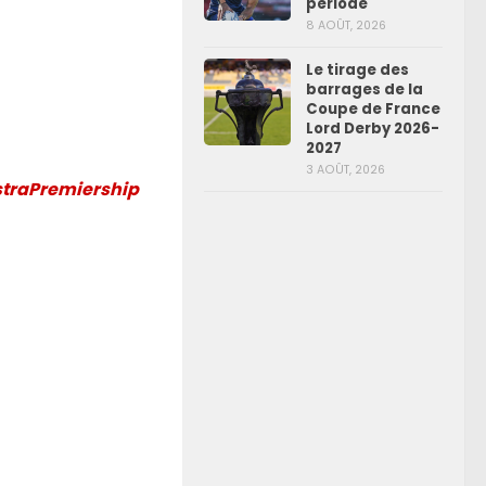
période
8 AOÛT, 2026
Le tirage des
barrages de la
Coupe de France
Lord Derby 2026-
2027
3 AOÛT, 2026
straPremiership