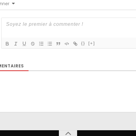
nner
{}
[+]
ENTAIRES