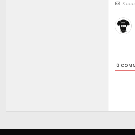
S'abo
0
COMM