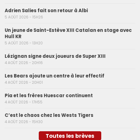
Adrien Salies fait son retour à Albi
5 AOÛT 2026 - 15H26
Un jeune de Saint-Estève XIII Catalan en stage avec
Hull KR
5 AOÛT 2026 - 13H20
Lézignan signe deux joueurs de Super XIII
4 AOÛT 2026 - 20H16
Les Bears ajoute un centre à leur effectif
4 AOÛT 2026 - 20H01
Pia et les frères Huescar continuent
4 AOÛT 2026 - 17H55
C’est le chaos chez les Wests Tigers
4 AOÛT 2026 - 15H30
Toutes les brèves