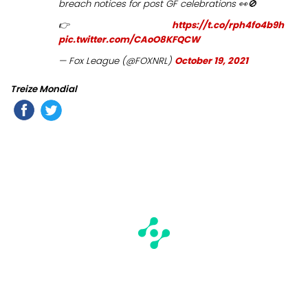
breach notices for post GF celebrations 👀🚫
👉
https://t.co/rph4fo4b9h
pic.twitter.com/CAoO8KFQCW
— Fox League (@FOXNRL)
October 19, 2021
Treize Mondial