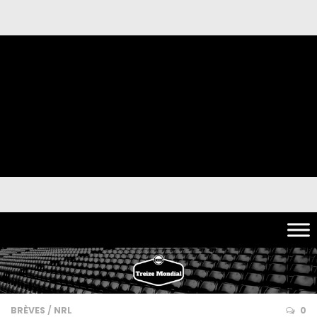
BRÈVES
/
NRL
0