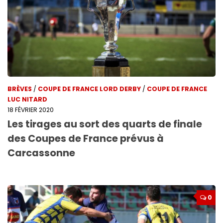
BRÈVES
/
COUPE DE FRANCE LORD DERBY
/
COUPE DE FRANCE
LUC NITARD
18 FÉVRIER 2020
Les tirages au sort des quarts de finale
des Coupes de France prévus à
Carcassonne
0