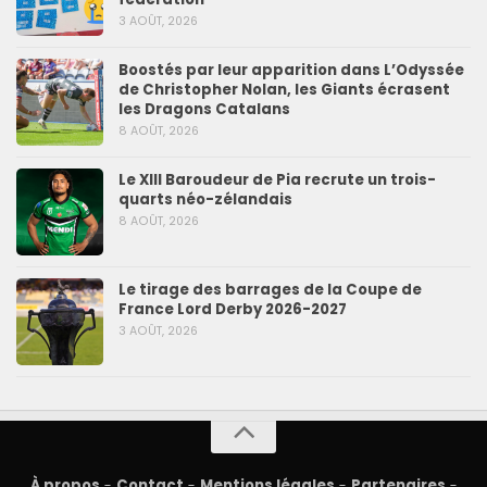
3 AOÛT, 2026
Boostés par leur apparition dans L’Odyssée
de Christopher Nolan, les Giants écrasent
les Dragons Catalans
8 AOÛT, 2026
Le XIII Baroudeur de Pia recrute un trois-
quarts néo-zélandais
8 AOÛT, 2026
Le tirage des barrages de la Coupe de
France Lord Derby 2026-2027
3 AOÛT, 2026
À propos
-
Contact
-
Mentions légales
-
Partenaires
-