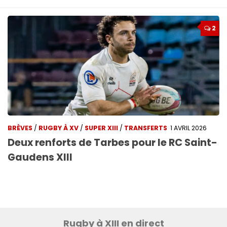
2
BRÈVES
/
RUGBY À XV
/
SUPER XIII
/
TRANSFERTS
1 AVRIL 2026
Deux renforts de Tarbes pour le RC Saint-
Gaudens XIII
Rugby à XIII en direct