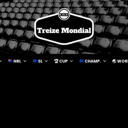
NRL
SL
🏆 CUP
CHAMP.
🌏 WOR