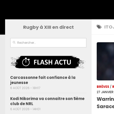
ITO
Rugby à XIII en direct
Carcassonne fait confiance à la
jeunesse
BRÈVES
/
6 AOÛT 2026 - 18H17
27 JANVIER
Warrin
Kodi Nikorima va connaitre son 5ème
club de NRL
Sarac
6 AOÛT 2026 - 14H01