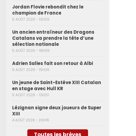
Jordan Flovie rebondit chez le
champion de France
6 AOÛT 2026 - 13H09
Un ancien entraîneur des Dragons
Catalans va prendre la tête d’une
sélection nationale
5 AOÛT 2026 - 18H05
Adrien Salies fait son retour à Albi
5 AOÛT 2026 - 15H26
Un jeune de Saint-Estève XIII Catalan
en stage avec Hull KR
5 AOÛT 2026 - 13H20
Lézignan signe deux joueurs de Super
XIII
4 AOÛT 2026 - 20H16
Toutes les brèves