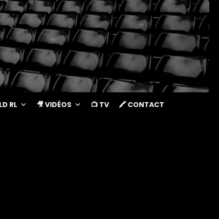
LD RL
🎥 VIDÉOS
📺 TV
🖍 CONTACT