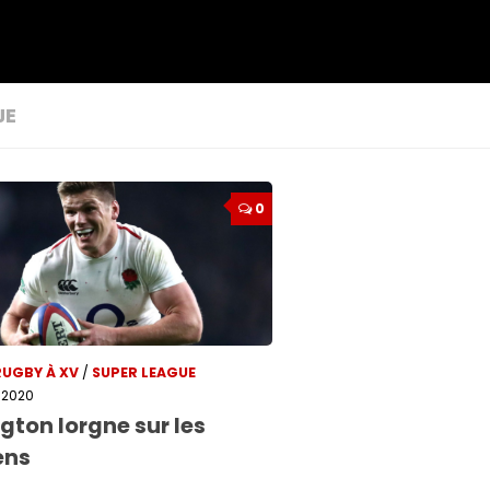
JE
0
RUGBY À XV
/
SUPER LEAGUE
 2020
gton lorgne sur les
ens