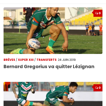
0
BRÈVES
/
SUPER XIII
/
TRANSFERTS
24 JUIN 2019
Bernard Gregorius va quitter Lézignan
0