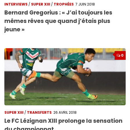
INTERVIEWS
/
SUPER XIII
/
TROPHÉES
7 JUIN 2018
Bernard Gregorius : « J’ai toujours les
mêmes rêves que quand j’étais plus
jeune »
0
SUPER XIII
/
TRANSFERTS
26 AVRIL 2018
Le FC Lézignan XIII prolonge la sensation
du championnat