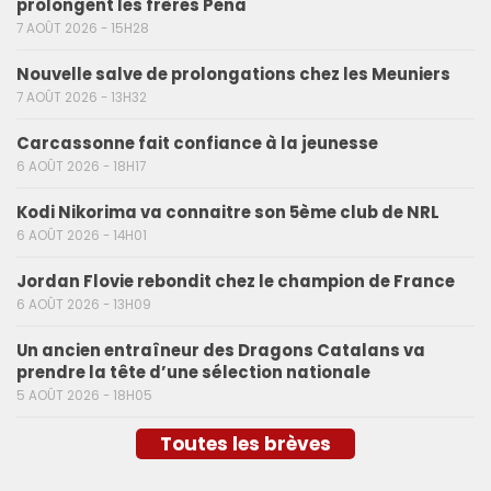
prolongent les frères Pena
7 AOÛT 2026 - 15H28
Nouvelle salve de prolongations chez les Meuniers
7 AOÛT 2026 - 13H32
Carcassonne fait confiance à la jeunesse
6 AOÛT 2026 - 18H17
Kodi Nikorima va connaitre son 5ème club de NRL
6 AOÛT 2026 - 14H01
Jordan Flovie rebondit chez le champion de France
6 AOÛT 2026 - 13H09
Un ancien entraîneur des Dragons Catalans va
prendre la tête d’une sélection nationale
5 AOÛT 2026 - 18H05
Toutes les brèves