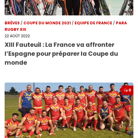
BRÈVES
/
COUPE DU MONDE 2021
/
EQUIPE DE FRANCE
/
PARA
RUGBY XIII
22 AOÛT 2022
XIII Fauteuil : La France va affronter
l’Espagne pour préparer la Coupe du
monde
0