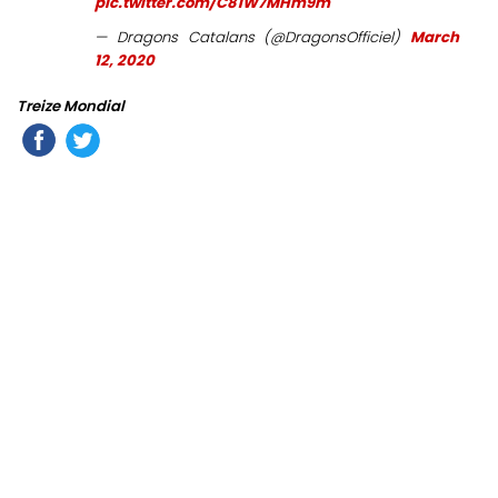
pic.twitter.com/C81W7MHm9m
— Dragons Catalans (@DragonsOfficiel)
March
12, 2020
Treize Mondial