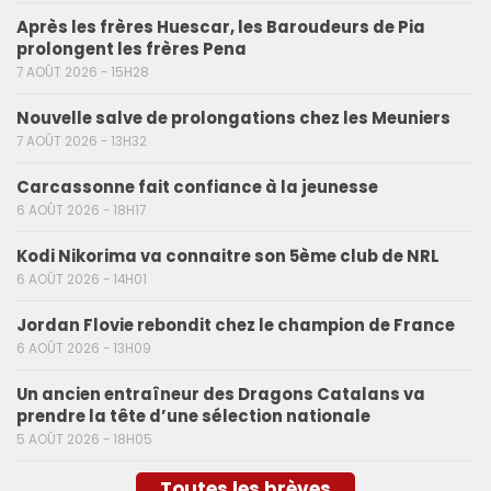
Après les frères Huescar, les Baroudeurs de Pia
prolongent les frères Pena
7 AOÛT 2026 - 15H28
Nouvelle salve de prolongations chez les Meuniers
7 AOÛT 2026 - 13H32
Carcassonne fait confiance à la jeunesse
6 AOÛT 2026 - 18H17
Kodi Nikorima va connaitre son 5ème club de NRL
6 AOÛT 2026 - 14H01
Jordan Flovie rebondit chez le champion de France
6 AOÛT 2026 - 13H09
Un ancien entraîneur des Dragons Catalans va
prendre la tête d’une sélection nationale
5 AOÛT 2026 - 18H05
Toutes les brèves