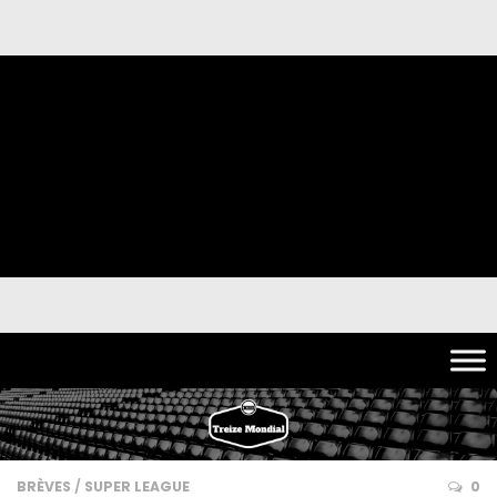
BRÈVES
/
SUPER LEAGUE
0