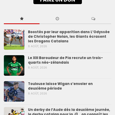
Boostés par leur apparition dans L’Odyssée
de Christopher Nolan, les Giants écrasent
les Dragons Catalans
8 AOÛT, 2026
Le XIII Baroudeur de Pia recrute un trois-
quarts néo-zélandais
8 AOÛT, 2026
Toulouse laisse Wigan s’envoler en
deuxième période
8 AOÛT, 2026
Un derby de l’Aude dès la deuxième journée,
le derby catalan pour la J3… on connaît les