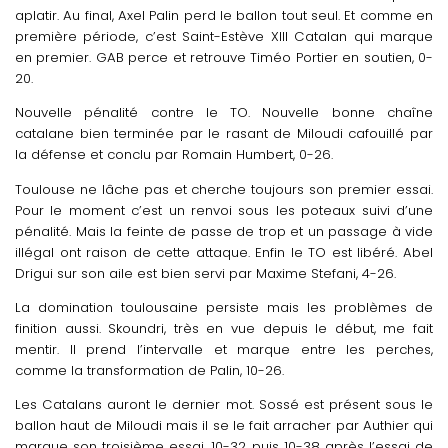
aplatir. Au final, Axel Palin perd le ballon tout seul. Et comme en
première période, c’est Saint-Estève XIII Catalan qui marque
en premier. GAB perce et retrouve Timéo Portier en soutien, 0-
20.
Nouvelle pénalité contre le TO. Nouvelle bonne chaîne
catalane bien terminée par le rasant de Miloudi cafouillé par
la défense et conclu par Romain Humbert, 0-26.
Toulouse ne lâche pas et cherche toujours son premier essai.
Pour le moment c’est un renvoi sous les poteaux suivi d’une
pénalité. Mais la feinte de passe de trop et un passage à vide
illégal ont raison de cette attaque. Enfin le TO est libéré. Abel
Drigui sur son aile est bien servi par Maxime Stefani, 4-26.
La domination toulousaine persiste mais les problèmes de
finition aussi. Skoundri, très en vue depuis le début, me fait
mentir. Il prend l’intervalle et marque entre les perches,
comme la transformation de Palin, 10-26.
Les Catalans auront le dernier mot. Sossé est présent sous le
ballon haut de Miloudi mais il se le fait arracher par Authier qui
marque son troisième essai, 10-32 puis 10-38 après l’essai de