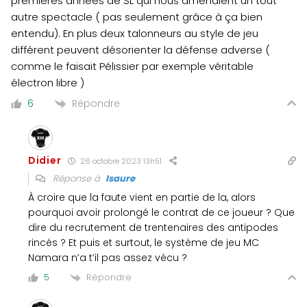
premières années de SL qui nous amenaient un tout
autre spectacle ( pas seulement grâce à ça bien
entendu). En plus deux talonneurs au style de jeu
différent peuvent désorienter la défense adverse (
comme le faisait Pélissier par exemple véritable
électron libre )
Répondre
6
Didier
26 octobre 2023 13h51
Réponse à
Isaure
À croire que la faute vient en partie de la, alors
pourquoi avoir prolongé le contrat de ce joueur ? Que
dire du recrutement de trentenaires des antipodes
rincés ? Et puis et surtout, le système de jeu MC
Namara n’a t’il pas assez vécu ?
Répondre
5