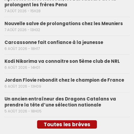
prolongent les frères Pena
7 AOÛT 2026 - 15H28
Nouvelle salve de prolongations chez les Meuniers
7 AOÛT 2026 - 13H32
Carcassonne fait confiance à la jeunesse
6 AOÛT 2026 - 18H17
Kodi Nikorima va connaitre son 5ème club de NRL
6 AOÛT 2026 - 14H01
Jordan Flovie rebondit chez le champion de France
6 AOÛT 2026 - 13H09
Un ancien entraîneur des Dragons Catalans va
prendre la tête d’une sélection nationale
5 AOÛT 2026 - 18H05
Toutes les brèves