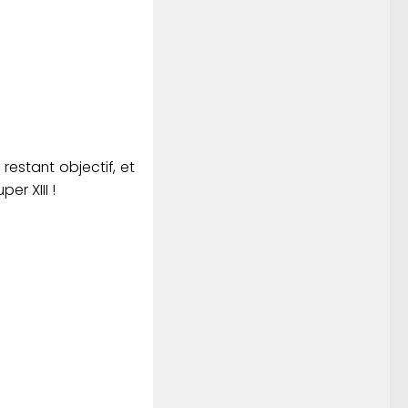
 restant objectif, et
r XIII !