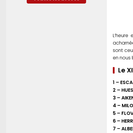
L’heure 
acharnée
sont ceux
en nous 
Le X
1 – ESC
2 – HUE
3 – AIK
4 – MIL
5 – FLO
6 – HER
7 – ALB