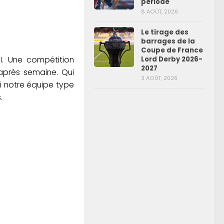
période
8 AOÛT, 2026
Le tirage des
barrages de la
Coupe de France
II. Une compétition
Lord Derby 2026-
2027
 après semaine. Qui
3 AOÛT, 2026
ci notre équipe type
.