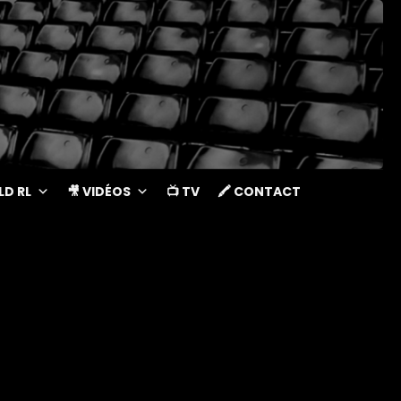
LD RL
🎥 VIDÉOS
📺 TV
🖍 CONTACT