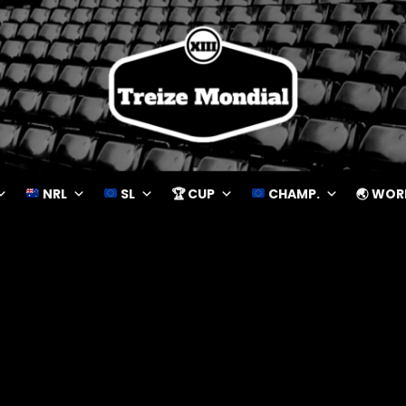
NRL
SL
🏆 CUP
CHAMP.
🌏 WOR