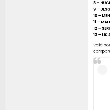
8 – HUG
9 – BES
10 – ME
11 – MA
12 – SE
13 – LIS 
Voilà not
comparez