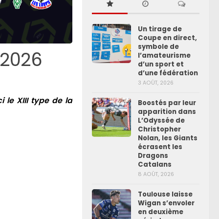
Un tirage de
Coupe en direct,
symbole de
5-2026
l’amateurisme
d’un sport et
d’une fédération
3 AOÛT, 2026
 le XIII type de la
Boostés par leur
apparition dans
L’Odyssée de
Christopher
Nolan, les Giants
écrasent les
Dragons
Catalans
8 AOÛT, 2026
Toulouse laisse
Wigan s’envoler
en deuxième