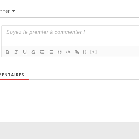
nner
{}
[+]
ENTAIRES