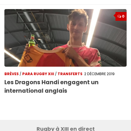
0
BRÈVES
/
PARA RUGBY XIII
/
TRANSFERTS
2 DÉCEMBRE 2019
Les Dragons Handi engagent un
international anglais
Rugby à XIII en direct