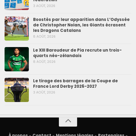
3 AOÛT, 2026
Boostés par leur apparition dans L’Odyssée
de Christopher Nolan, les Giants écrasent
les Dragons Catalans
8 AOÛT, 2026
Le XIII Baroudeur de Pia recrute un trois-
quarts néo-zélandais
8 AOÛT, 2026
Le tirage des barrages de la Coupe de
France Lord Derby 2026-2027
3 AOÛT, 2026
À propos
-
Contact
-
Mentions légales
-
Partenaires
-