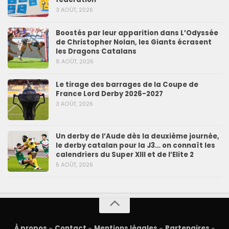
3 AOÛT, 2026
Boostés par leur apparition dans L’Odyssée
de Christopher Nolan, les Giants écrasent
les Dragons Catalans
8 AOÛT, 2026
Le tirage des barrages de la Coupe de
France Lord Derby 2026-2027
3 AOÛT, 2026
Un derby de l’Aude dès la deuxième journée,
le derby catalan pour la J3… on connaît les
calendriers du Super XIII et de l’Elite 2
5 AOÛT, 2026
À propos
-
Contact
-
Mentions légales
-
Partenaires
-