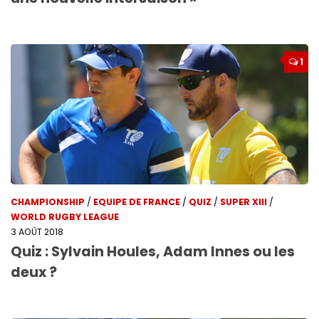
1
CHAMPIONSHIP
/
EQUIPE DE FRANCE
/
QUIZ
/
SUPER XIII
/
WORLD RUGBY LEAGUE
3 AOÛT 2018
Quiz : Sylvain Houles, Adam Innes ou les
deux ?