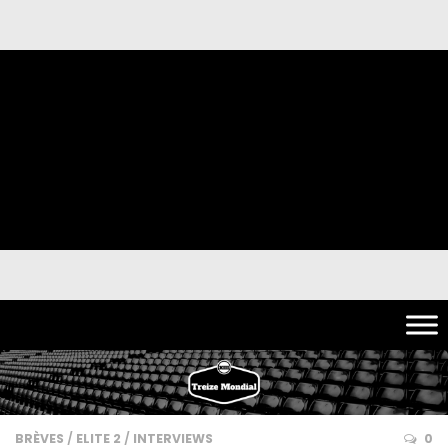
BRÈVES
/
ELITE 2
/
INTERVIEWS
0