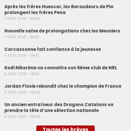
Après les frères Huescar, les Baroudeurs de Pia
prolongent les frères Pena
7 AOÛT 2026 - 15H28
Nouvelle salve de prolongations chez les Meuniers
7 AOÛT 2026 - 13H32
Carcassonne fait confiance à la jeunesse
6 AOÛT 2026 - 18H17
Kodi Nikorima va connaitre son 5ème club de NRL
6 AOÛT 2026 - 14H01
Jordan Flovie rebondit chez le champion de France
6 AOÛT 2026 - 13H09
Un ancien entraîneur des Dragons Catalans va
prendre la tête d’une sélection nationale
5 AOÛT 2026 - 18H05
Toutes les brèves