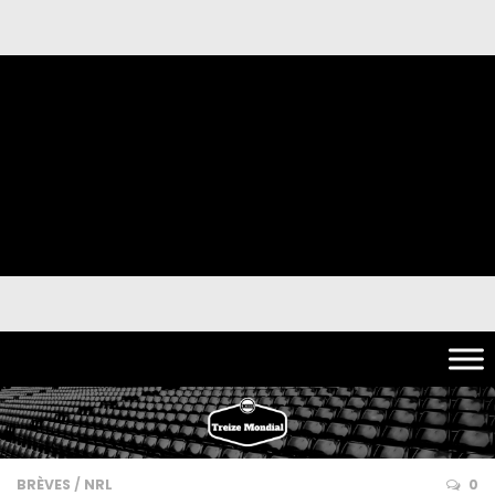
BRÈVES
/
NRL
0