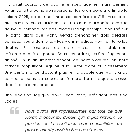
Il y avait pourtant de quoi être sceptique en mars dernier.
Foran venait à peine de raccrocher les crampons à la fin de la
saison 2025, après une immense carrière de 318 matchs en
NRL dans 5 clubs différents et un dernier trophée avec la
Nouvelle-Zélande lors des Pacific Championships.
Propulsé sur
le banc alors que Manly venait d’enchaîner trois défaites
consécutives à domicile, « Foz » a immédiatement fait taire les
doutes.
En l’espace de deux mois, il a totalement
métamorphosé le groupe.
Sous ses ordres, les Sea Eagles ont
affiché un bilan impressionnant de
sept victoires en neuf
matchs
, propulsant l’équipe à la 5ème place au classement.
Une performance d’autant plus remarquable que Manly a dû
composer sans sa superstar, l’arrière Tom Trbojevic, blessé
depuis plusieurs semaines.
Une décision logique pour
Scott Penn
, président des Sea
Eagles :
Nous avons été impressionnés par tout ce que
Kieran a accompli depuis qu’il a pris l’intérim.
La
passion et la confiance qu’il a insufflées au
groupe ont dépassé toutes nos attentes.