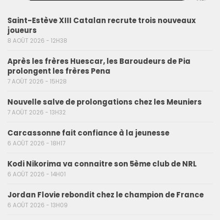
Saint-Estève XIII Catalan recrute trois nouveaux
joueurs
8 AOÛT 2026 - 12H38
Après les frères Huescar, les Baroudeurs de Pia
prolongent les frères Pena
7 AOÛT 2026 - 15H28
Nouvelle salve de prolongations chez les Meuniers
7 AOÛT 2026 - 13H32
Carcassonne fait confiance à la jeunesse
6 AOÛT 2026 - 18H17
Kodi Nikorima va connaitre son 5ème club de NRL
6 AOÛT 2026 - 14H01
Jordan Flovie rebondit chez le champion de France
6 AOÛT 2026 - 13H09