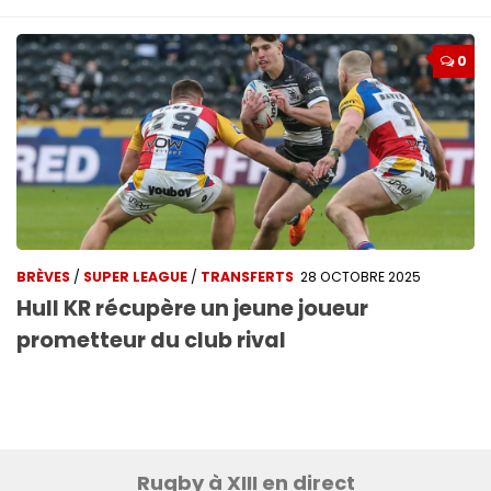
0
BRÈVES
/
SUPER LEAGUE
/
TRANSFERTS
28 OCTOBRE 2025
Hull KR récupère un jeune joueur
prometteur du club rival
Rugby à XIII en direct