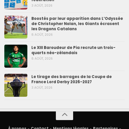
3 AOÛT, 2026
Boostés par leur apparition dans L’Odyssée
de Christopher Nolan, les Giants écrasent
les Dragons Catalans
8 AOÛT, 2026
Le XIII Baroudeur de Pia recrute un trois-
quarts néo-zélandais
8 AOÛT, 2026
Le tirage des barrages de la Coupe de
France Lord Derby 2026-2027
3 AOÛT, 2026
À propos
-
Contact
-
Mentions légales
-
Partenaires
-