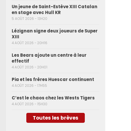
Un jeune de Saint-Estève XIII Catalan
en stage avec Hull KR
5 AOÛT 2026 - 13H20
Lézignan signe deux joueurs de Super
XIII
4 AOÛT 2026 - 20H16
Les Bears ajoute un centre à leur
effectif
4 AOÛT 2026 - 20H01
Pia et les frères Huescar continuent
4 AOÛT 2026 - 17H55
C’est le chaos chez les Wests Tigers
4 AOÛT 2026 - 15H30
Toutes les brèves