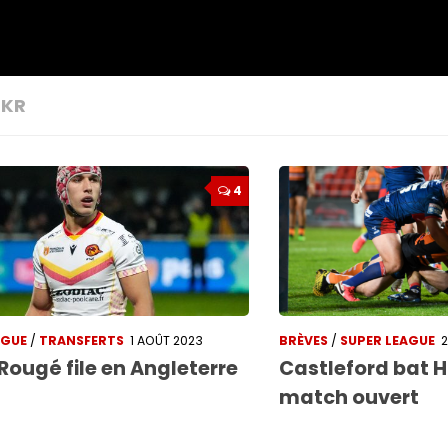
 KR
4
AGUE
/
TRANSFERTS
1 AOÛT 2023
BRÈVES
/
SUPER LEAGUE
Rougé file en Angleterre
Castleford bat H
match ouvert