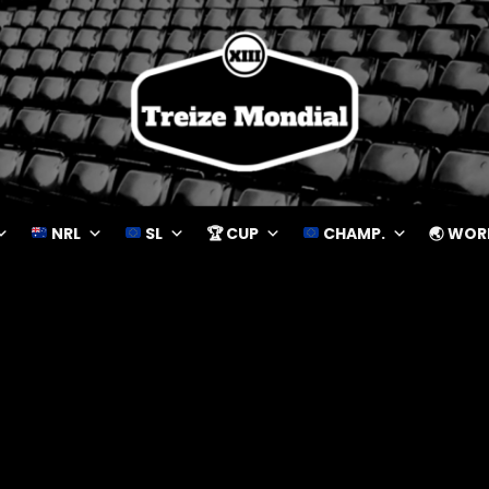
NRL
SL
🏆 CUP
CHAMP.
🌏 WOR