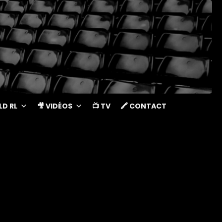
LD RL
🎥 VIDÉOS
📺 TV
🖍 CONTACT